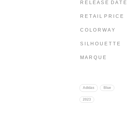
R E L E A S E D A T E
R E T A I L P R I C E
C O L O R W A Y
S I L H O U E T T E
M A R Q U E
Adidas
Blue
2023