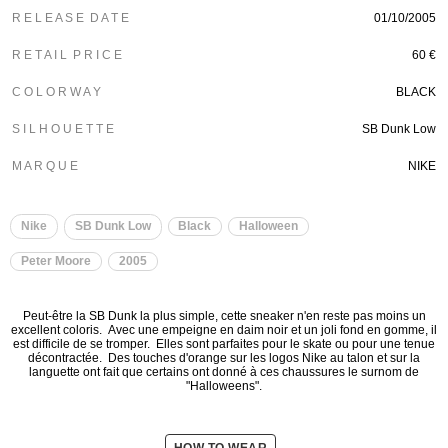
R E L E A S E D A T E
01/10/2005
R E T A I L P R I C E
60 €
C O L O R W A Y
BLACK
S I L H O U E T T E
SB Dunk Low
M A R Q U E
NIKE
Nike
SB Dunk Low
Black
Halloween
Peter Moore
2005
Peut-être la SB Dunk la plus simple, cette sneaker n'en reste pas moins un
excellent coloris. Avec une empeigne en daim noir et un joli fond en gomme, il
est difficile de se tromper. Elles sont parfaites pour le skate ou pour une tenue
décontractée. Des touches d'orange sur les logos Nike au talon et sur la
languette ont fait que certains ont donné à ces chaussures le surnom de
"Halloweens".