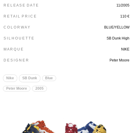
R E L E A S E D A T E
11/2005
R E T A I L P R I C E
110 €
C O L O R W A Y
BLUE/YELLOW
S I L H O U E T T E
SB Dunk High
M A R Q U E
NIKE
D E S I G N E R
Peter Moore
Nike
SB Dunk
Blue
Peter Moore
2005