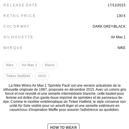
R E L E A S E D A T E
17/12/2015
R E T A I L P R I C E
130 €
C O L O R W A Y
DARK GREY/BLACK
S I L H O U E T T E
Air Max 1
M A R Q U E
NIKE
Nike
Air Max 1
Black
Tinker Hatfield
2015
La Nike Wmns Air Max 1 'Sprinkle Pack' est une version actualisée de la
silhouette originale de 1987, proposée en décembre 2015. Avec un coloris gris
foncé et noir revisité et une semelle intermédiaire blanche, cette basket pour
femme est dotée d'un garde-boue imprimé de sprinkles et de panneaux tie-
dye. Comme le modèle emblématique de Tinker Hatfield, le style conserve son
unité Air-Sole visible pour un amorti léger et une semelle extérieure en
caoutchouc d'inspiration Waffle pour assurer l'adhérence au quotidien.
HOW TO WEAR