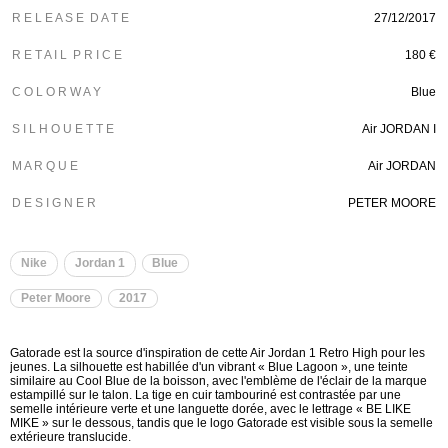
R E L E A S E D A T E
27/12/2017
R E T A I L P R I C E
180 €
C O L O R W A Y
Blue
S I L H O U E T T E
Air JORDAN I
M A R Q U E
Air JORDAN
D E S I G N E R
PETER MOORE
Nike
Jordan 1
Blue
Peter Moore
2017
Gatorade est la source d'inspiration de cette Air Jordan 1 Retro High pour les
jeunes. La silhouette est habillée d'un vibrant « Blue Lagoon », une teinte
similaire au Cool Blue de la boisson, avec l'emblème de l'éclair de la marque
estampillé sur le talon. La tige en cuir tambouriné est contrastée par une
semelle intérieure verte et une languette dorée, avec le lettrage « BE LIKE
MIKE » sur le dessous, tandis que le logo Gatorade est visible sous la semelle
extérieure translucide.