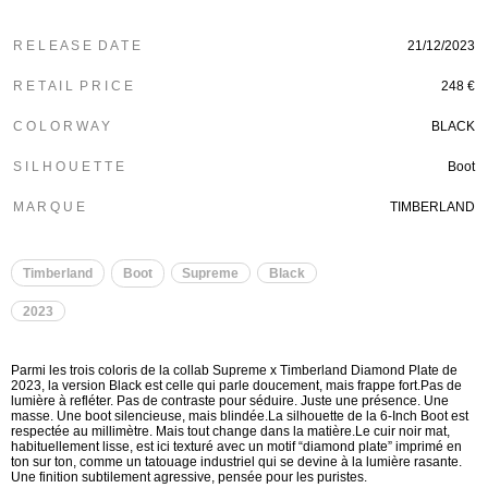
R E L E A S E D A T E
21/12/2023
R E T A I L P R I C E
248 €
C O L O R W A Y
BLACK
S I L H O U E T T E
Boot
M A R Q U E
TIMBERLAND
Timberland
Boot
Supreme
Black
2023
Parmi les trois coloris de la collab Supreme x Timberland Diamond Plate de
2023, la version Black est celle qui parle doucement, mais frappe fort.Pas de
lumière à refléter. Pas de contraste pour séduire. Juste une présence. Une
masse. Une boot silencieuse, mais blindée.La silhouette de la 6-Inch Boot est
respectée au millimètre. Mais tout change dans la matière.Le cuir noir mat,
habituellement lisse, est ici texturé avec un motif “diamond plate” imprimé en
ton sur ton, comme un tatouage industriel qui se devine à la lumière rasante.
Une finition subtilement agressive, pensée pour les puristes.