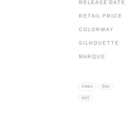
R E L E A S E D A T E
R E T A I L P R I C E
C O L O R W A Y
S I L H O U E T T E
M A R Q U E
Adidas
Blue
2023