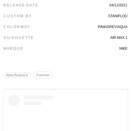
R E L E A S E D A T E
04/12/2021
C U S T O M B Y
STANIFLOU
C O L O R W A Y
PINK/GREY/AQUA
S I L H O U E T T E
AIR MAX 1
M A R Q U E
NIKE
New Balance
Custom