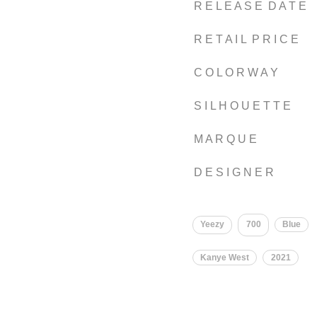
R E L E A S E D A T E
R E T A I L P R I C E
C O L O R W A Y
S I L H O U E T T E
M A R Q U E
D E S I G N E R
Yeezy
700
Blue
Kanye West
2021