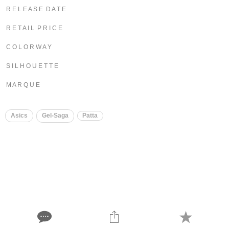
R E L E A S E D A T E
R E T A I L P R I C E
C O L O R W A Y
S I L H O U E T T E
M A R Q U E
Asics
Gel-Saga
Patta