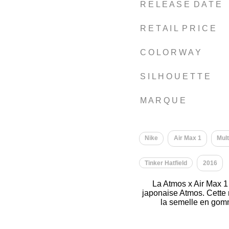
R E L E A S E D A T E
R E T A I L P R I C E
C O L O R W A Y
S I L H O U E T T E
M A R Q U E
Nike
Air Max 1
Mult
Tinker Hatfield
2016
La Atmos x Air Max 1 
japonaise Atmos. Cette r
la semelle en gomm