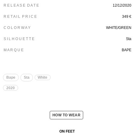
R E L E A S E D A T E
12/12/2020
R E T A I L P R I C E
349 €
C O L O R W A Y
WHITE/GREEN
S I L H O U E T T E
Sta
M A R Q U E
BAPE
Bape
Sta
White
2020
HOW TO WEAR
ON FEET