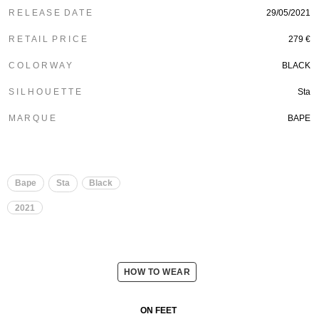
R E L E A S E D A T E
29/05/2021
R E T A I L P R I C E
279 €
C O L O R W A Y
BLACK
S I L H O U E T T E
Sta
M A R Q U E
BAPE
Bape
Sta
Black
2021
HOW TO WEAR
ON FEET