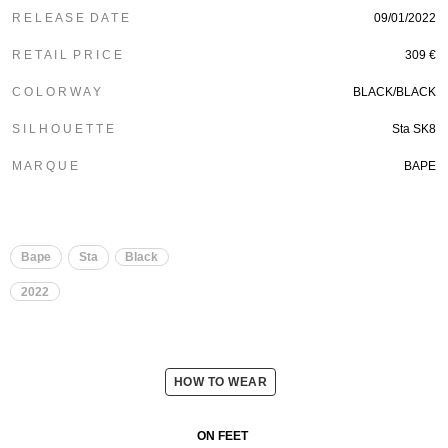
R E L E A S E D A T E
09/01/2022
R E T A I L P R I C E
309 €
C O L O R W A Y
BLACK/
BLACK
S I L H O U E T T E
Sta SK8
M A R Q U E
BAPE
Bape
Sta
Black
2022
HOW TO WEAR
ON FEET