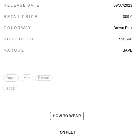
R E L E A S E D A T E
09/07/2023
R E T A I L P R I C E
309 €
C O L O R W A Y
Brown Pink
S I L H O U E T T E
Sta SK8
M A R Q U E
BAPE
Bape
Sta
Brown
2023
HOW TO WEAR
ON FEET