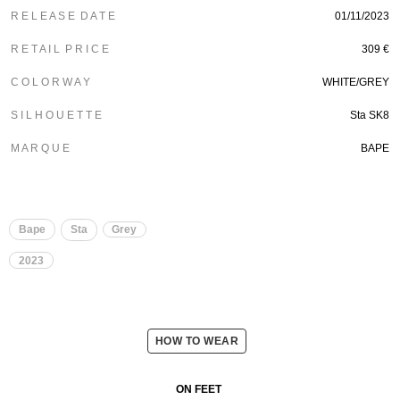
R E L E A S E D A T E
01/11/2023
R E T A I L P R I C E
309 €
C O L O R W A Y
WHITE/GREY
S I L H O U E T T E
Sta SK8
M A R Q U E
BAPE
Bape
Sta
Grey
2023
HOW TO WEAR
ON FEET