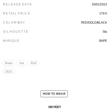
R E L E A S E D A T E
20/01/2023
R E T A I L P R I C E
279 €
C O L O R W A Y
RED/GOLD/BLACK
S I L H O U E T T E
Sta
M A R Q U E
BAPE
Bape
Sta
Red
2023
HOW TO WEAR
ON FEET