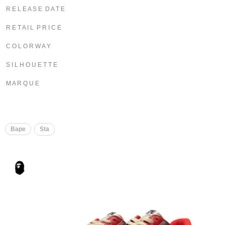
R E L E A S E D A T E
R E T A I L P R I C E
C O L O R W A Y
S I L H O U E T T E
M A R Q U E
​​
Bape
Sta