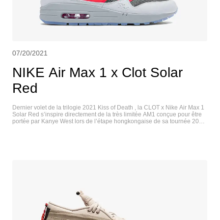
07/20/2021
NIKE Air Max 1 x Clot Solar
Red
Dernier volet de la trilogie 2021 Kiss of Death , la CLOT x Nike Air Max 1
Solar Red s’inspire directement de la très limitée AM1 conçue pour être
portée par Kanye West lors de l’étape hongkongaise de sa tournée 2006
Touch the Sky . La tige redessinée présente un col déconstruit, une toe
box en mesh gris et un garde-boue en daim synthétique argenté avec le
mot CLOT en relief sur l’avant-pied. L’arrière de la chaussure est en daim
synthétique rouge vif, tandis que le talon est recouvert de la même
broderie dorée métallique que celle des deux précédentes versions Kiss
of Death. La sneaker repose sur une midsole gris clair avec une unité
Max Air teintée de rouge. NIKE AIR MAX 1