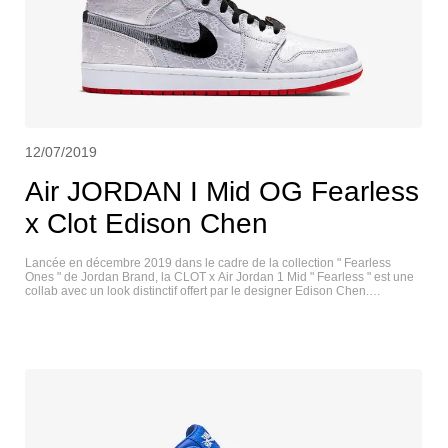
12/07/2019
Air JORDAN I Mid OG Fearless
x Clot Edison Chen
Lancée en décembre 2019 dans le cadre de la collection " Fearless
Ones " de Jordan Brand, la CLOT x Air Jordan 1 Mid " Fearless " est une
collab avec un look distinctif offert par le designer Edison Chen.
L'iconographie brodée et les motifs géométriques recouvrent cette
itération de la classique basket de 1985 de Peter Moore. Le logo Swoosh
est exécuté avec des surpiqûres noires qui varient en densité sur la
largeur pour une transition optique unique, et l'éclair de rouge sous le
pied crée un contraste de couleur audacieux. AIR JORDAN I