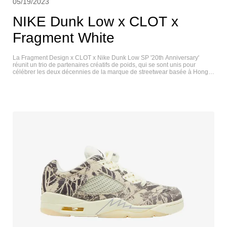
05/19/2023
NIKE Dunk Low x CLOT x
Fragment White
La Fragment Design x CLOT x Nike Dunk Low SP '20th Anniversary'
réunit un trio de partenaires créatifs de poids, qui se sont unis pour
célébrer les deux décennies de la marque de streetwear basée à Hong
Kong et fondée par Edison Chen. Ce dernier et son ami de longue date
Hiroshi Fujiwara habillent la Nike Dunk d'une tige en soie blanche
déchirée, inspirée de la collaboration Air Force 1 2018 de CLOT et
présentant le motif Silk Royale de la marque. Des accents noirs
contrastants se trouvent sur la languette, la doublure du col et la
languette arrière, marqués par les marques CLOT et FRGMNT
dépareillées. Une semelle en caoutchouc semi-translucide ancre la
silhouette à profil bas. NIKE DUNK LOW