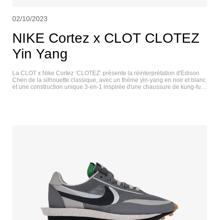
02/10/2023
NIKE Cortez x CLOT CLOTEZ
Yin Yang
La CLOT x Nike Cortez ‘CLOTEZ’ présente la réinterprétation d'Edison
Chen de la silhouette classique, avec un thème yin-yang en noir et blanc
et une construction unique 3-en-1 inspirée d'une chaussure de kung-fu
traditionnelle. La sneaker de base, basée sur la Cortez, utilise une tige
en cuir blanc avec une virgule noire contrastée et des étiquettes de
langue CLOT et Nike dépareillées. Des caractères chinois — '功' et '夫'
(Kung Fu) — sont gravés sur chaque languette arrière. La slip-on
assortie arbore une finition noire matte élégante avec un système de
serrage à cordon au talon. Une semelle intermédiaire en mousse en
forme de coin offre un amorti léger à chaque pas. NIKE CORTEZ