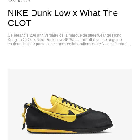
08/29/2023
NIKE Dunk Low x What The
CLOT
Célébrant le 20e anniversaire de la marque de streetwear de Hong
Kong, la CLOT x Nike Dunk Low SP 'What The' offre un mélange de
couleurs inspiré par les anciennes collaborations entre Nike et Jordan.
Des palettes chaudes et froides contrastées sont exécutées sur chaque
chaussure dépareillée, avec un assemblage familier de matériaux et de
détails. Il s'agit notamment de la boîte à orteils transparente de la Air Max
1 'Kiss of Death' de 2006, des panneaux en daim gaufré de la Air Jordan
13 Low de 2018 inspirée des Terracotta Warriors, et des superpositions
textiles finies avec le motif emblématique Silk Royale de CLOT, emprunté
à la série d'Air Force 1 des marques partenaires. Un marquage spécial
20e anniversaire apparaît sur le sockliner personnalisé de la chaussure
gauche. NIKE DUNK LOW