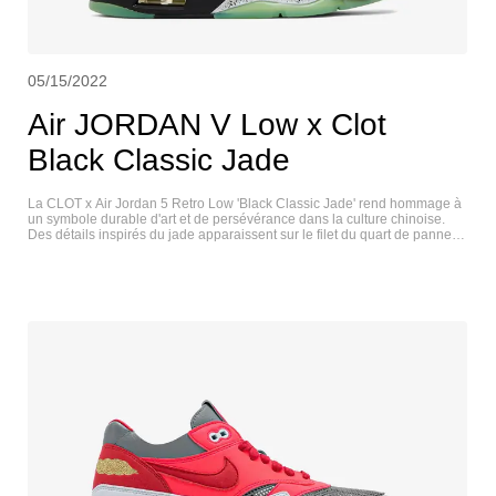
05/15/2022
Air JORDAN V Low x Clot
Black Classic Jade
La CLOT x Air Jordan 5 Retro Low 'Black Classic Jade' rend hommage à
un symbole durable d'art et de persévérance dans la culture chinoise.
Des détails inspirés du jade apparaissent sur le filet du quart de panneau
de la chaussure, les fermetures du lacet et la outsole en caoutchouc
translucide qui brille dans le noir. Ils sont contrastés par une tige en satin
noir avec des marques Jumpman et CLOT dépareillées sur le talon
arrière. Les lacets, la doublure du col et le marquage Jumpman sur la
languette ont des accents cramoisis qui rappellent les cordes rouges
attachées aux ornements traditionnels en jade. Sur le talon latéral, le
numéro de maillot de Michael Jordan est brodé en caractères chinois. La
low-top repose sur une midsole Air-assisted noire, avec des détails en
dents de requin mouchetées dans une finition argentée métallique. AIR
JORDAN V LOW