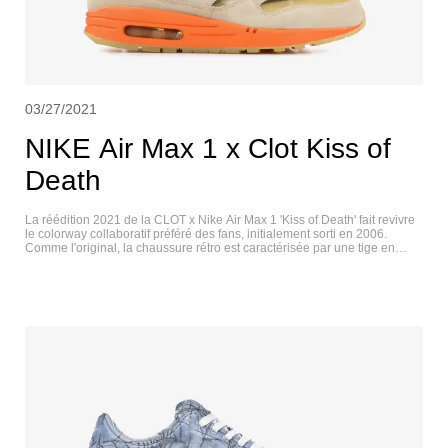
03/27/2021
NIKE Air Max 1 x Clot Kiss of
Death
La réédition 2021 de la CLOT x Nike Air Max 1 'Kiss of Death' fait revivre
le colorway collaboratif préféré des fans, initialement sorti en 2006.
Comme l'original, la chaussure rétro est caractérisée par une tige en
daim fauve déconstruite avec des panneaux transparents sur la zone des
orteils et une texture écailleuse sur le Swoosh. La partie supérieure du
talon change de couleur et arbore un logo CLOT orange sur fond rouge,
tandis que la semelle extérieure en caoutchouc translucide révèle un
graphique inspiré de la réflexologie dans un nouveau design multicolore.
NIKE AIR MAX 1