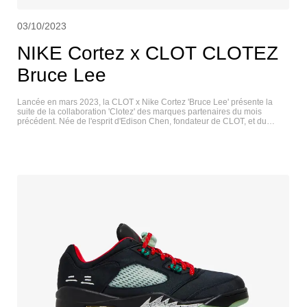
03/10/2023
NIKE Cortez x CLOT CLOTEZ
Bruce Lee
Lancée en mars 2023, la CLOT x Nike Cortez 'Bruce Lee' présente la
suite de la collaboration 'Clotez' des marques partenaires du mois
précédent. Née de l'esprit d'Edison Chen, fondateur de CLOT, et du
designer Harry Wong, la sneaker arbore un design bicolore familier
inspiré de la combinaison de Bruce Lee dans le film classique de 1979
'Game of Death'. La Cortez réimaginée présente une tige en cuir jaune
avec des accents noirs contrastants sur la virgule emblématique, les
lacets et les tirettes de talon dépareillées, chacune marquée de
caractères chinois faisant référence au Trendy Gang NFT de CLOT.
Modélisée d'après une chaussure d'intérieur confortable, la version de
base est dotée d'une coque slip-on noire, inspirée des chaussures de
kung-fu traditionnelles et soutenue par une semelle extérieure en
caoutchouc crantée. Une semelle intérieure amovible offre un amorti
léger, tandis que la fermeture à bascule au talon assure un ajustement
sécurisé. NIKE