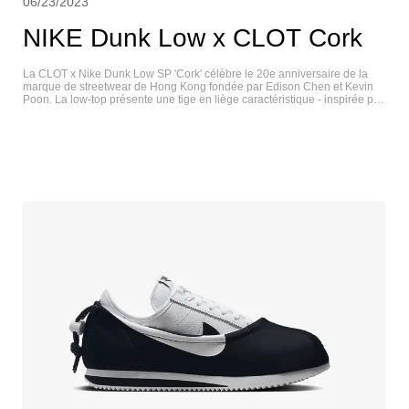
06/23/2023
NIKE Dunk Low x CLOT Cork
La CLOT x Nike Dunk Low SP 'Cork' célèbre le 20e anniversaire de la
marque de streetwear de Hong Kong fondée par Edison Chen et Kevin
Poon. La low-top présente une tige en liège caractéristique - inspirée par
les débuts de Chen qui utilisait des tableaux en liège pour rassembler
ses idées créatives - avec trois options de couleur de dentelle et six
Swooshes détachables. Une étiquette Nike tissée orne la languette en
nylon, tandis que le logo CLOT est estampillé sur le talon médian. Les
languettes arrière se relèvent pour révéler "2003" sur la chaussure
gauche et "2023" sur la droite, les deux chiffres étant exprimés en chiffres
arabes et en caractères chinois. La chaussure est soutenue par une
semelle robuste qui associe des parois latérales blanc cassé vintage à
une semelle extérieure en caoutchouc marron foncé. NIKE DUNK LOW