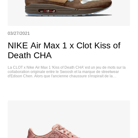
03/27/2021
NIKE Air Max 1 x Clot Kiss of
Death CHA
La CLOT x Nike Air Max 1 'Kiss of Death CHA' est un jeu de mots sur la
collaboration originale entre le Swoosh et la marque de streetwear
d'Edison Chen. Alors que l'ancienne chaussure s'inspirait de la
réflexologie, son successeur s'inspire du thé, considéré par CLOT
comme l'une des nécessités de la vie chinoise. Les caractéristiques de la
chaussure originale restent inchangées, notamment la boîte à orteils
transparente, le col déconstruit et la semelle extérieure en caoutchouc
translucide, cette dernière étant marquée d'un graphique de point de
pression familier. L'empeigne en daim est composée de panneaux tan et
marron avec un Swoosh en cuir rouge. La même teinte cramoisie est
répétée sur la marque CLOT brodée sur le talon. NIKE AIR MAX 1