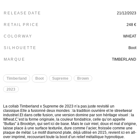
R E L E A S E D A T E
21/12/2023
R E T A I L P R I C E
248 €
C O L O R W A Y
WHEAT
S I L H O U E T T E
Boot
M A R Q U E
TIMBERLAND
Timberland
Boot
Supreme
Brown
2023
La collab Timberland x Supreme de 2023 n’a pas juste revisité un
classique.Elle a fusionné deux mondes : la tradition ouvrière et le streetwear
industriel.Et dans cette fusion, une version domine par son héritage visuel : la
Wheat.C’est la forme originale, la couleur fondatrice, celle qu’on appelle
“Buttas” à Brooklyn, qui sert ici de base. Mais le cuir miel, doux et mat d’origine,
laisse place à une surface texturée, dure comme l’acier, froissée comme une
plaque de métal. Le motif diamond plate, déjà utilisé en 2015, revient ici en all-
over imprimé, recouvrant toute la boot d’un relief métallique hypnotique.