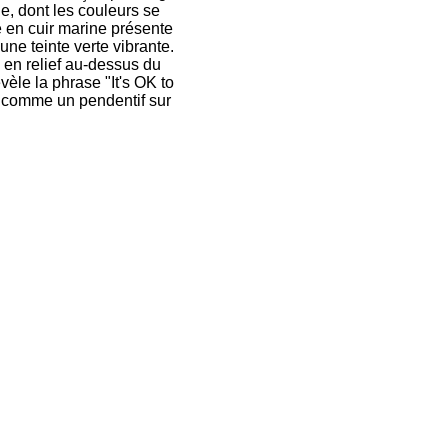
e, dont les couleurs se
e en cuir marine présente
ne teinte verte vibrante.
 en relief au-dessus du
vèle la phrase "It's OK to
tée comme un pendentif sur