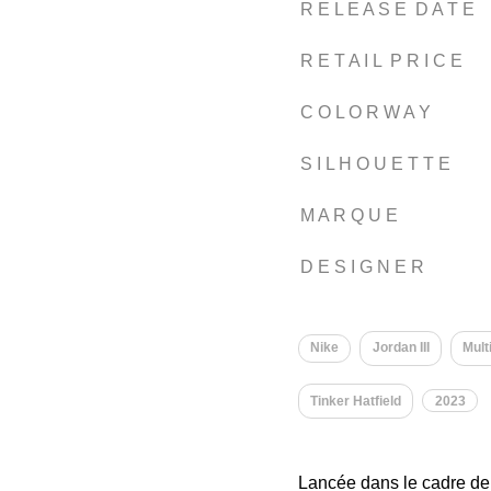
R E L E A S E D A T E
R E T A I L P R I C E
C O L O R W A Y
S I L H O U E T T E
M A R Q U E
D E S I G N E R
Nike
Jordan III
Mult
Tinker Hatfield
2023
Lancée dans le cadre de 