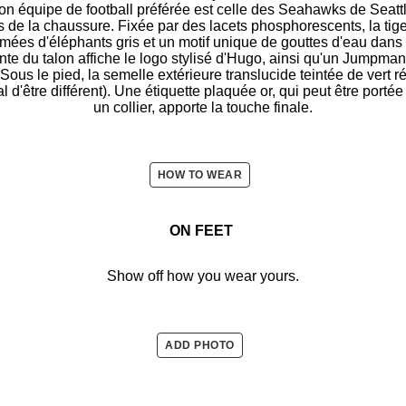
n équipe de football préférée est celle des Seahawks de Seattl
is de la chaussure. Fixée par des lacets phosphorescents, la tig
mées d'éléphants gris et un motif unique de gouttes d'eau dans u
nte du talon affiche le logo stylisé d'Hugo, ainsi qu'un Jumpman
ous le pied, la semelle extérieure translucide teintée de vert ré
al d'être différent). Une étiquette plaquée or, qui peut être por
un collier, apporte la touche finale.
HOW TO WEAR
ON FEET
Show off how you wear yours.
ADD PHOTO