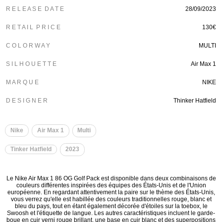
R E L E A S E D A T E
28/09/2023
R E T A I L P R I C E
130€
C O L O R W A Y
MULTI
S I L H O U E T T E
Air Max 1
M A R Q U E
NIKE
D E S I G N E R
Thinker Hatfield
Nike
Air Max 1
Multi
Tinker Hatfield
2023
Le Nike Air Max 1 86 OG Golf Pack est disponible dans deux combinaisons de
couleurs différentes inspirées des équipes des États-Unis et de l'Union
européenne. En regardant attentivement la paire sur le thème des États-Unis,
vous verrez qu'elle est habillée des couleurs traditionnelles rouge, blanc et
bleu du pays, tout en étant également décorée d'étoiles sur la toebox, le
Swoosh et l'étiquette de langue. Les autres caractéristiques incluent le garde-
boue en cuir verni rouge brillant, une base en cuir blanc et des superpositions