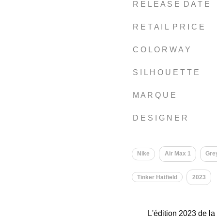
R E L E A S E D A T E
R E T A I L P R I C E
C O L O R W A Y
S I L H O U E T T E
M A R Q U E
D E S I G N E R
Nike
Air Max 1
Gre
Tinker Hatfield
2023
L'édition 2023 de la