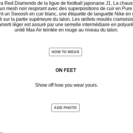
ed Diamonds de la ligue de football japonaise J1. La chaussu
n mesh noir respirant avec des superpositions de cuir en Pure
un Swoosh en cuir blanc, une étiquette de languette Nike en o
é sur la partie supérieure du talon. Les œillets moulés cramoisi
amorti léger est assuré par une semelle intermédiaire en polyu
unité Max Air teintée en rouge au niveau du talon.
HOW TO WEAR
ON FEET
Show off how you wear yours.
ADD PHOTO