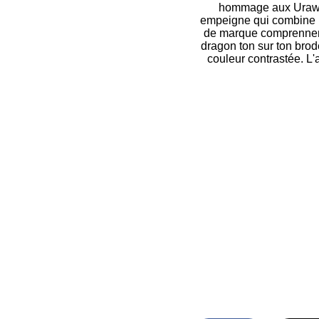
hommage aux Urawa R
empeigne qui combine u
de marque comprennent 
dragon ton sur ton brod
couleur contrastée. L'