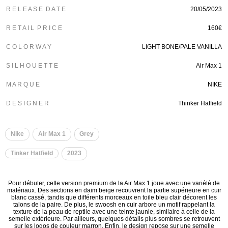
R E L E A S E D A T E
20/05/2023
R E T A I L P R I C E
160€
C O L O R W A Y
LIGHT BONE/PALE VANILLA
S I L H O U E T T E
Air Max 1
M A R Q U E
NIKE
D E S I G N E R
Thinker Hatfield
Nike
Air Max 1
Grey
Tinker Hatfield
2023
Pour débuter, cette version premium de la Air Max 1 joue avec une variété de
matériaux. Des sections en daim beige recouvrent la partie supérieure en cuir
blanc cassé, tandis que différents morceaux en toile bleu clair décorent les
talons de la paire. De plus, le swoosh en cuir arbore un motif rappelant la
texture de la peau de reptile avec une teinte jaunie, similaire à celle de la
semelle extérieure. Par ailleurs, quelques détails plus sombres se retrouvent
sur les logos de couleur marron. Enfin, le design repose sur une semelle