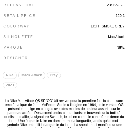
R E L E A S E D A T E
23/06/2023
R E T A I L P R I C E
120 €
C O L O R W A Y
LIGHT SMOKE GREY
S I L H O U E T T E
Mac Attack
M A R Q U E
NIKE
D E S I G N E R
...
Nike
Mack Attack
Grey
2023
La Nike Mac Attack QS SP 'OG' fait revivre pour la première fois la chaussure
emblématique de John McEnroe. Sortie à l'origine en 1984, cette version OG
présente une tige en cuir gris avec des mailles de couleur assortie sur le
panneau arrière. Des accents noirs contrastants se trouvent sur la boîte à
orteils en maille, la signature Swoosh, le col en cuir et le contrefort externe du
talon. Une étiquette Nike en damier orne la languette, tandis qu'un mot-
symbole Nike embellit la languette du talon. La sneaker est montée sur une