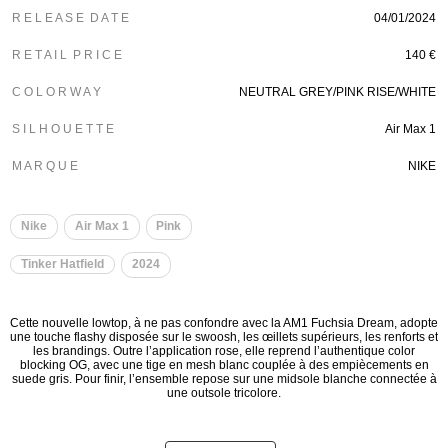
R E L E A S E D A T E
04/01/2024
R E T A I L P R I C E
140 €
C O L O R W A Y
NEUTRAL GREY/PINK RISE/WHITE
S I L H O U E T T E
Air Max 1
M A R Q U E
NIKE
Nike
Air Max 1
Pink
Tinker Hatfield
2024
Cette nouvelle lowtop, à ne pas confondre avec la AM1 Fuchsia Dream, adopte
une touche flashy disposée sur le swoosh, les œillets supérieurs, les renforts et
les brandings. Outre l’application rose, elle reprend l’authentique color
blocking OG, avec une tige en mesh blanc couplée à des empiècements en
suede gris. Pour finir, l’ensemble repose sur une midsole blanche connectée à
une outsole tricolore.