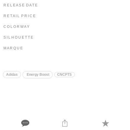
R E L E A S E D A T E
R E T A I L P R I C E
C O L O R W A Y
S I L H O U E T T E
M A R Q U E
Adidas
Energy Boost
CNCPTS