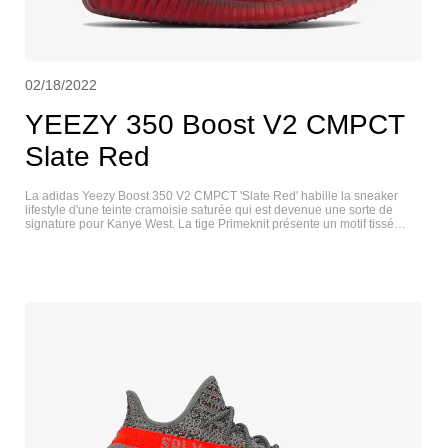
02/18/2022
YEEZY 350 Boost V2 CMPCT
Slate Red
La adidas Yeezy Boost 350 V2 CMPCT 'Slate Red' habille la sneaker
lifestyle d'une teinte cramoisie saturée qui est devenue une sorte de
signature pour Kanye West. La tige Primeknit présente un motif tissé
abstrait et un système de laçage qui rappelle celui de la Yeezy 450.
Contrairement à l'original 350 V2, cette itération dispose d'un poignet
élastique pour un ajustement confortable, comme une chaussette.
L'amorti est assuré par une midsole Boost sur toute la longueur,
enveloppée dans une cage en caoutchouc rouge foncé et soutenue par
une outsole en caoutchouc de couleur assortie. YEEZY 350 V2 CMPCT