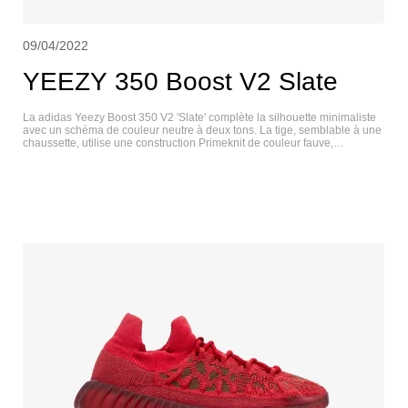
09/04/2022
YEEZY 350 Boost V2 Slate
La adidas Yeezy Boost 350 V2 'Slate' complète la silhouette minimaliste
avec un schéma de couleur neutre à deux tons. La tige, semblable à une
chaussette, utilise une construction Primeknit de couleur fauve,
soulignée par des coutures centrales distinctives sur l'empeigne. Une
bande noire contrastante orne le côté latéral avec la signature "SPLY-
350". La construction légère repose sur une semelle intermédiaire Boost
sur toute la longueur, enveloppée dans une cage TPU semi-translucide
pour une durabilité et un soutien améliorés. YEEZY 350 V2