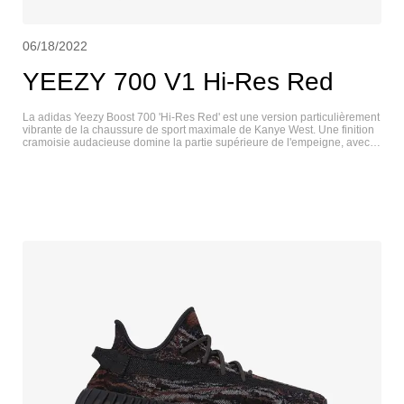
06/18/2022
YEEZY 700 V1 Hi-Res Red
​La adidas Yeezy Boost 700 'Hi-Res Red' est une version particulièrement
vibrante de la chaussure de sport maximale de Kanye West. Une finition
cramoisie audacieuse domine la partie supérieure de l'empeigne, avec
une base en mesh et une construction en cuir et daim ton sur ton sur
l'œillet et le talon. Des touches contrastées de noir et de gris se
retrouvent sur les superpositions en daim renforcé, ainsi qu'une maille
bordeaux sur la zone des orteils. L'amorti est assuré par une semelle
intermédiaire Boost sur toute la longueur, encapsulée dans un support
PU de couleur marron avec des accents orange et verts. YEEZY 700 V1