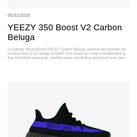
05/31/2023
YEEZY 350 Boost V2 Carbon
Beluga
La adidas Yeezy Boost 350 V2 'Carbon Beluga' associe des touches de
couleur vives à un design à motifs. Des lacets en corde maintiennent la
tige Primeknit respirante, réalisée dans une finition gris foncé avec des
lignes noires ondulées et des mouchetures orange contrastées. Sur le
côté, une bande orange assortie affiche la marque " SPLY-350 ". L'amorti
est assuré par une semelle intermédiaire Boost sur toute la longueur,
logée dans une cage TPU nervurée et soutenue sous le pied par une
semelle extérieure en caoutchouc durable. YEEZY 350 V2