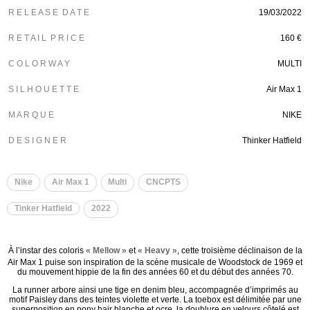
R E L E A S E D A T E
19/03/2022
R E T A I L P R I C E
160 €
C O L O R W A Y
MULTI
S I L H O U E T T E
Air Max 1
M A R Q U E
NIKE
D E S I G N E R
Thinker Hatfield
Nike
Air Max 1
Multi
CNCPTS
Tinker Hatfield
2022
À l’instar des coloris
« Mellow »
et
« Heavy »
, cette troisième déclinaison de la
Air Max 1 puise son inspiration de la scène musicale de Woodstock de 1969 et
du mouvement hippie de la fin des années 60 et du début des années 70.
La runner arbore ainsi une tige en denim bleu, accompagnée d’imprimés au
motif Paisley dans des teintes violette et verte. La toebox est délimitée par une
superposition en pony hair blanche et ocre, la doublure en velours côtelé est