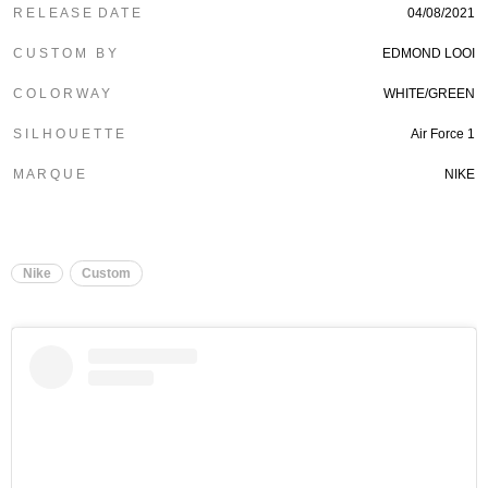
R E L E A S E D A T E
04/08/2021
C U S T O M B Y
EDMOND LOOI
C O L O R W A Y
WHITE/GREEN
S I L H O U E T T E
Air Force 1
M A R Q U E
NIKE
Nike
Custom