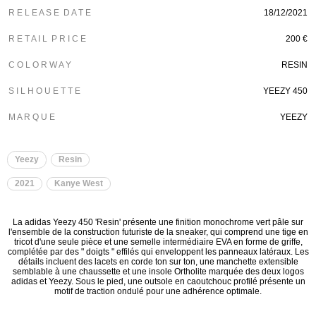
R E L E A S E D A T E
18/12/2021
R E T A I L P R I C E
200 €
C O L O R W A Y
RESIN
S I L H O U E T T E
YEEZY 450
M A R Q U E
YEEZY
Yeezy
Resin
2021
Kanye West
La adidas Yeezy 450 'Resin' présente une finition monochrome vert pâle sur
l'ensemble de la construction futuriste de la sneaker, qui comprend une tige en
tricot d'une seule pièce et une semelle intermédiaire EVA en forme de griffe,
complétée par des " doigts " effilés qui enveloppent les panneaux latéraux. Les
détails incluent des lacets en corde ton sur ton, une manchette extensible
semblable à une chaussette et une insole Ortholite marquée des deux logos
adidas et Yeezy. Sous le pied, une outsole en caoutchouc profilé présente un
motif de traction ondulé pour une adhérence optimale.