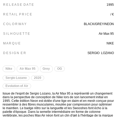
R E L E A S E D A T E
1995
R E T A I L P R I C E
/ €
C O L O R W A Y
BLACK/GREY/NEON
S I L H O U E T T E
Air Max 95
M A R Q U E
NIKE
D E S I G N E R
SERGIO LOZANO
Nike
Air Max 95
Grey
OG
Sergio Lozano
2020
Evolution of Air
Issue de l'esprit de Sergio Lozano, la Air Max 95 a représenté un changement
dans la perspective de conception de Nike lors de son lancement initial en
1995. Cette édition Neon est dotée d'une tige en daim et en mesh conçue pour
ressembler à des fibres musculaires, moulée par compression pour optimiser
le maintien. Le badge rétro sur la languette et les Swooshes font écho à la
palette d'époque. Dans la semelle intermédiaire en forme de colonne
vertébrale, les poches Max Air néon font un clin d'œil à l'héritage de la marque