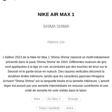
NIKE AIR MAX 1
SHIMA SHIMA
FB8916-100
L'édition 2023 de la Nike Air Max 1 'Shima Shima' reprend un motif initialement
présenté dans le pack 'Shima Shima' de 2003. Différentes nuances de gris
sont appliquées à la tige en cuir, accentuées par des touches de brun sur le
Swoosh et le garde-boue en nubuck. Des rayures verticales décorent la
doublure textile intérieure, tandis que les caractères japonais Hiragana
écrivent "Shima Shima" sur la languette tissée et la semelle intérieure. L'amorti
léger est assuré par une semelle intermédiaire en mousse cunéiforme et une
unité de semelle Air-sole visible dans le talon.
Nike
Air Max 1
Orange
Tinker Hatfield
2023