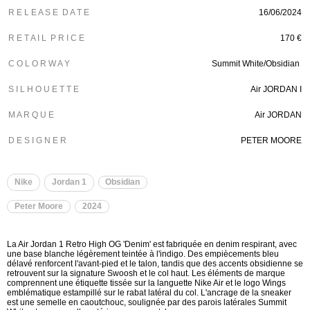
R E L E A S E D A T E
16/06/2024
R E T A I L P R I C E
170 €
C O L O R W A Y
Summit White/Obsidian
S I L H O U E T T E
Air JORDAN I
M A R Q U E
Air JORDAN
D E S I G N E R
PETER MOORE
Nike
Jordan 1
Obsidian
Peter Moore
2024
La Air Jordan 1 Retro High OG 'Denim' est fabriquée en denim respirant, avec
une base blanche légèrement teintée à l'indigo. Des empiècements bleu
délavé renforcent l'avant-pied et le talon, tandis que des accents obsidienne se
retrouvent sur la signature Swoosh et le col haut. Les éléments de marque
comprennent une étiquette tissée sur la languette Nike Air et le logo Wings
emblématique estampillé sur le rabat latéral du col. L'ancrage de la sneaker
est une semelle en caoutchouc, soulignée par des parois latérales Summit