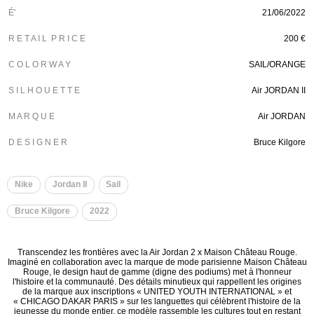
É'
21/06/2022
R E T A I L P R I C E
200 €
C O L O R W A Y
SAIL/ORANGE
S I L H O U E T T E
Air JORDAN II
M A R Q U E
Air JORDAN
D E S I G N E R
Bruce Kilgore
Nike
Jordan II
Sail
Bruce Kilgore
2022
Transcendez les frontières avec la Air Jordan 2 x Maison Château Rouge.
Imaginé en collaboration avec la marque de mode parisienne Maison Château
Rouge, le design haut de gamme (digne des podiums) met à l'honneur
l'histoire et la communauté. Des détails minutieux qui rappellent les origines
de la marque aux inscriptions « UNITED YOUTH INTERNATIONAL » et
« CHICAGO DAKAR PARIS » sur les languettes qui célèbrent l'histoire de la
jeunesse du monde entier, ce modèle rassemble les cultures tout en restant