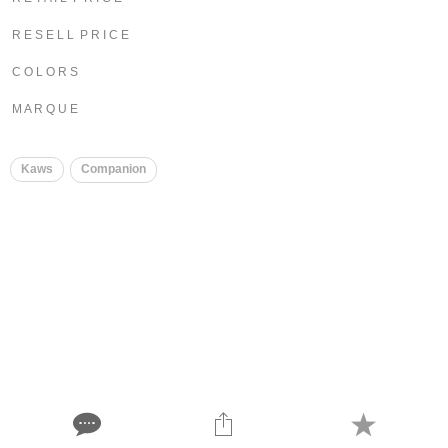
R E S E L L P R I C E
C O L O R S
M A R Q U E
Kaws
Companion