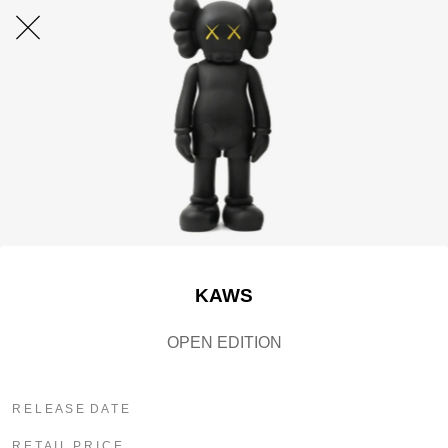
KAWS
OPEN EDITION
R E L E A S E D A T E
R E T A I L P R I C E