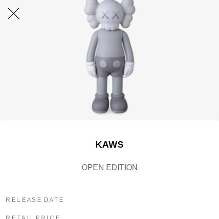
KAWS
OPEN EDITION
R E L E A S E D A T E
R E T A I L P R I C E