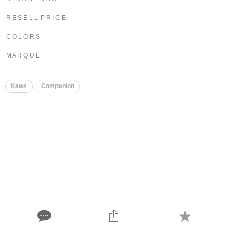
R E S E L L P R I C E
C O L O R S
M A R Q U E
Kaws
Companion