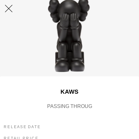
KAWS
PASSING THROUG
R E L E A S E D A T E
R E T A I L P R I C E