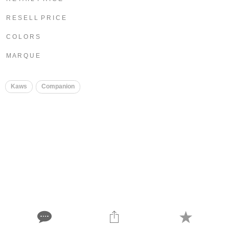
R E S E L L P R I C E
C O L O R S
M A R Q U E
Kaws
Companion