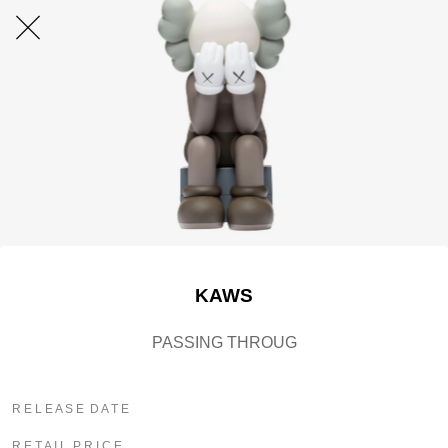
KAWS
PASSING THROUG
R E L E A S E D A T E
R E T A I L P R I C E