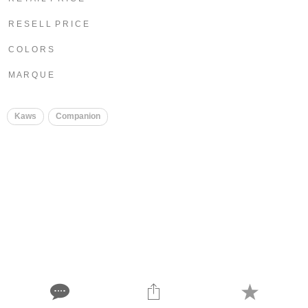
R E S E L L P R I C E
C O L O R S
M A R Q U E
Kaws
Companion