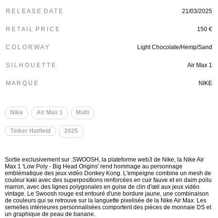
R E L E A S E D A T E
21/03/2025
R E T A I L P R I C E
150 €
C O L O R W A Y
Light Chocolate/Hemp/Sand
S I L H O U E T T E
Air Max 1
M A R Q U E
NIKE
Nike
Air Max 1
Multi
Tinker Hatfield
2025
Sortie exclusivement sur .SWOOSH, la plateforme web3 de Nike, la Nike Air
Max 1 'Low Poly - Big Head Origins' rend hommage au personnage
emblématique des jeux vidéo Donkey Kong. L'empeigne combine un mesh de
couleur kaki avec des superpositions renforcées en cuir fauve et en daim poilu
marron, avec des lignes polygonales en guise de clin d'œil aux jeux vidéo
vintage. Le Swoosh rouge est entouré d'une bordure jaune, une combinaison
de couleurs qui se retrouve sur la languette pixelisée de la Nike Air Max. Les
semelles intérieures personnalisées comportent des pièces de monnaie DS et
un graphique de peau de banane.