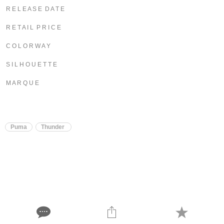
R E L E A S E D A T E
R E T A I L P R I C E
C O L O R W A Y
S I L H O U E T T E
M A R Q U E
Puma
Thunder