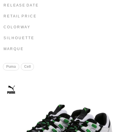
R E L E A S E D A T E
R E T A I L P R I C E
C O L O R W A Y
S I L H O U E T T E
M A R Q U E
Puma
Cell