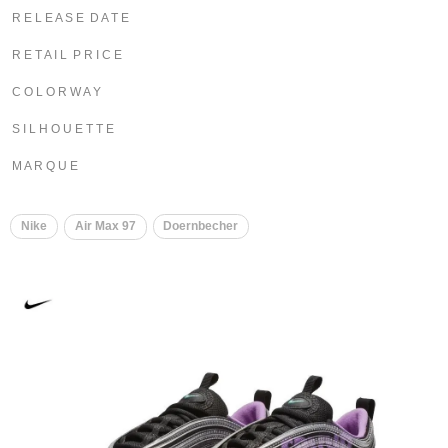
R E L E A S E D A T E
R E T A I L P R I C E
C O L O R W A Y
S I L H O U E T T E
M A R Q U E
Nike
Air Max 97
Doernbecher