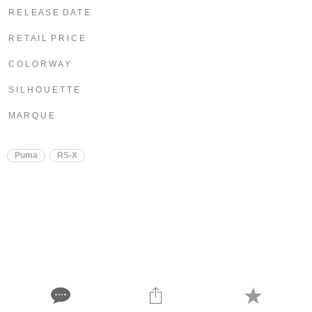
R E L E A S E D A T E
R E T A I L P R I C E
C O L O R W A Y
S I L H O U E T T E
M A R Q U E
Puma
RS-X