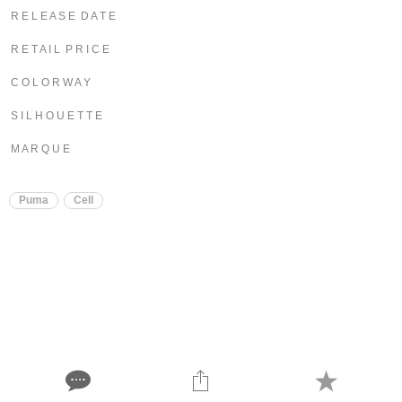
R E L E A S E D A T E
R E T A I L P R I C E
C O L O R W A Y
S I L H O U E T T E
M A R Q U E
Puma
Cell