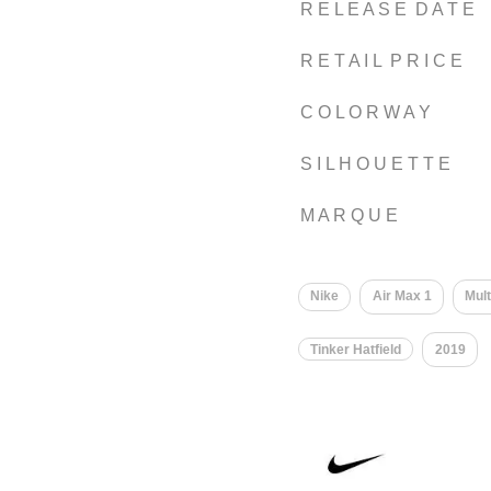
R E L E A S E D A T E
R E T A I L P R I C E
C O L O R W A Y
S I L H O U E T T E
M A R Q U E
Nike
Air Max 1
Mult
Tinker Hatfield
2019