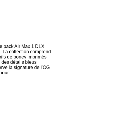
 le pack Air Max 1 DLX
s. La collection comprend
poils de poney imprimés
 des détails bleus
rve la signature de l'OG
chouc.