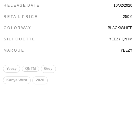
R E L E A S E D A T E
16/02/2020
R E T A I L P R I C E
250 €
C O L O R W A Y
BLACK/WHITE
S I L H O U E T T E
YEEZY QNTM
M A R Q U E
YEEZY
Yeezy
QNTM
Grey
Kanye West
2020