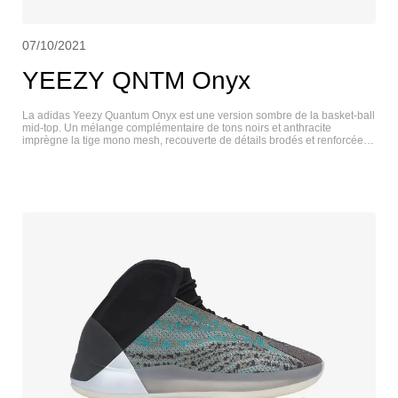
07/10/2021
YEEZY QNTM Onyx
La adidas Yeezy Quantum Onyx est une version sombre de la basket-ball
mid-top. Un mélange complémentaire de tons noirs et anthracite
imprègne la tige mono mesh, recouverte de détails brodés et renforcée
par un embout en daim synthétique. Un col en néoprène enveloppe la
cheville d’un soutien extensible, tandis que des panneaux réfléchissants
au talon offrent une meilleure visibilité dans des conditions de faible
luminosité. L’amorti est assuré par une midsole Boost enveloppée d’une
cage TPU semi-translucide. Sous le pied, une soutsole en caoutchouc à
chevrons assure une bonne adhérence. YEEZY QNTM