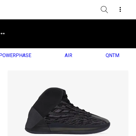
POWERPHASE
AIR
QNTM