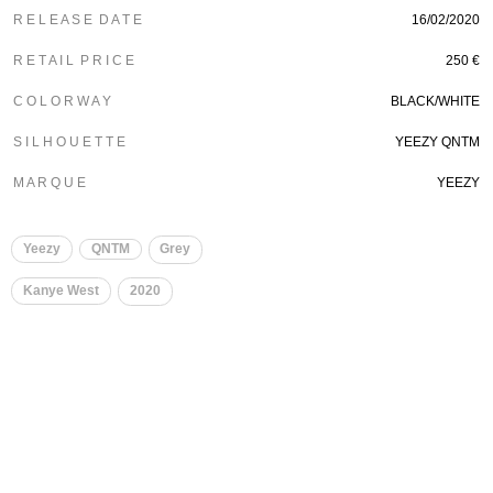
R E L E A S E D A T E
16/02/2020
R E T A I L P R I C E
250 €
C O L O R W A Y
BLACK/WHITE
S I L H O U E T T E
YEEZY QNTM
M A R Q U E
YEEZY
Yeezy
QNTM
Grey
Kanye West
2020