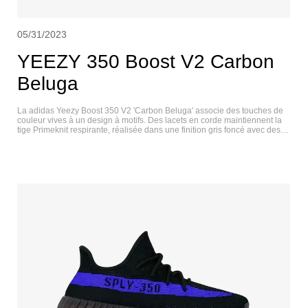
05/31/2023
YEEZY 350 Boost V2 Carbon
Beluga
La adidas Yeezy Boost 350 V2 'Carbon Beluga' associe des touches de
couleur vives à un design à motifs. Des lacets en corde maintiennent la
tige Primeknit respirante, réalisée dans une finition gris foncé avec des
lignes noires ondulées et des mouchetures orange contrastées. Sur le
côté, une bande orange assortie affiche la marque " SPLY-350 ". L'amorti
est assuré par une semelle intermédiaire Boost sur toute la longueur,
logée dans une cage TPU nervurée et soutenue sous le pied par une
semelle extérieure en caoutchouc durable. YEEZY 350 V2