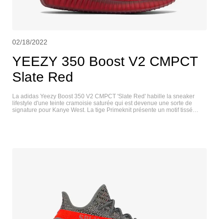
02/18/2022
YEEZY 350 Boost V2 CMPCT
Slate Red
La adidas Yeezy Boost 350 V2 CMPCT 'Slate Red' habille la sneaker
lifestyle d'une teinte cramoisie saturée qui est devenue une sorte de
signature pour Kanye West. La tige Primeknit présente un motif tissé
abstrait et un système de laçage qui rappelle celui de la Yeezy 450.
Contrairement à l'original 350 V2, cette itération dispose d'un poignet
élastique pour un ajustement confortable, comme une chaussette.
L'amorti est assuré par une midsole Boost sur toute la longueur,
enveloppée dans une cage en caoutchouc rouge foncé et soutenue par
une outsole en caoutchouc de couleur assortie. YEEZY 350 V2 CMPCT