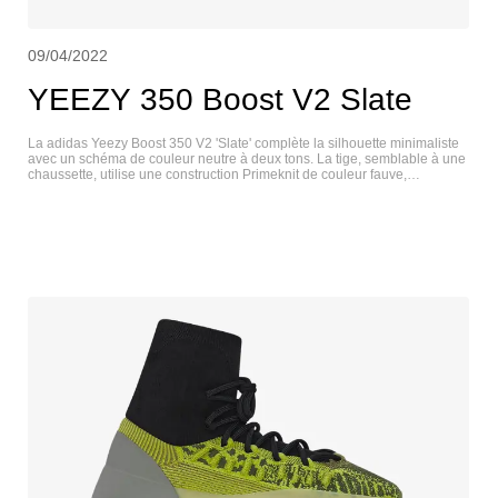
09/04/2022
YEEZY 350 Boost V2 Slate
La adidas Yeezy Boost 350 V2 'Slate' complète la silhouette minimaliste
avec un schéma de couleur neutre à deux tons. La tige, semblable à une
chaussette, utilise une construction Primeknit de couleur fauve,
soulignée par des coutures centrales distinctives sur l'empeigne. Une
bande noire contrastante orne le côté latéral avec la signature "SPLY-
350". La construction légère repose sur une semelle intermédiaire Boost
sur toute la longueur, enveloppée dans une cage TPU semi-translucide
pour une durabilité et un soutien améliorés. YEEZY 350 V2