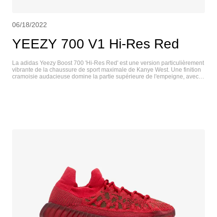
06/18/2022
YEEZY 700 V1 Hi-Res Red
​La adidas Yeezy Boost 700 'Hi-Res Red' est une version particulièrement
vibrante de la chaussure de sport maximale de Kanye West. Une finition
cramoisie audacieuse domine la partie supérieure de l'empeigne, avec
une base en mesh et une construction en cuir et daim ton sur ton sur
l'œillet et le talon. Des touches contrastées de noir et de gris se
retrouvent sur les superpositions en daim renforcé, ainsi qu'une maille
bordeaux sur la zone des orteils. L'amorti est assuré par une semelle
intermédiaire Boost sur toute la longueur, encapsulée dans un support
PU de couleur marron avec des accents orange et verts. YEEZY 700 V1