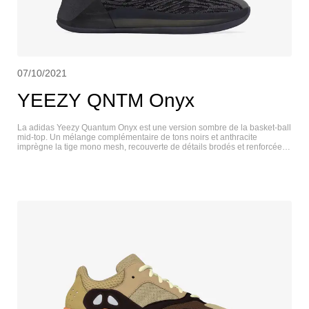
07/10/2021
YEEZY QNTM Onyx
La adidas Yeezy Quantum Onyx est une version sombre de la basket-ball
mid-top. Un mélange complémentaire de tons noirs et anthracite
imprègne la tige mono mesh, recouverte de détails brodés et renforcée
par un embout en daim synthétique. Un col en néoprène enveloppe la
cheville d’un soutien extensible, tandis que des panneaux réfléchissants
au talon offrent une meilleure visibilité dans des conditions de faible
luminosité. L’amorti est assuré par une midsole Boost enveloppée d’une
cage TPU semi-translucide. Sous le pied, une soutsole en caoutchouc à
chevrons assure une bonne adhérence. YEEZY QNTM